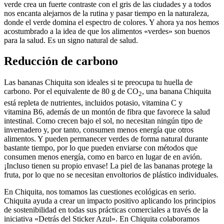
verde crea un fuerte contraste con el gris de las ciudades y a todos
nos encanta alejarnos de la rutina y pasar tiempo en la naturaleza,
donde el verde domina el espectro de colores. Y ahora ya nos hemos
acostumbrado a la idea de que los alimentos «verdes» son buenos
para la salud. Es un signo natural de salud.
Reducción de carbono
Las bananas Chiquita son ideales si te preocupa tu huella de
carbono. Por el equivalente de 80 g de CO
, una banana Chiquita
2
está repleta de nutrientes, incluidos potasio, vitamina C y
vitamina B6, además de un montón de fibra que favorece la salud
intestinal. Como crecen bajo el sol, no necesitan ningún tipo de
invernadero y, por tanto, consumen menos energía que otros
alimentos. Y pueden permanecer verdes de forma natural durante
bastante tiempo, por lo que pueden enviarse con métodos que
consumen menos energía, como en barco en lugar de en avión.
¡Incluso tienen su propio envase! La piel de las bananas protege la
fruta, por lo que no se necesitan envoltorios de plástico individuales.
En Chiquita, nos tomamos las cuestiones ecológicas en serio.
Chiquita ayuda a crear un impacto positivo aplicando los principios
de sostenibilidad en todas sus prácticas comerciales a través de la
iniciativa «Detrás del Sticker Azul». En Chiquita colaboramos