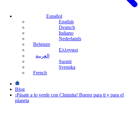
Español
English
Deutsch
Italiano
Nederlands
Belgium
Ελληνικα
العربية
Suomi
Svenska
French
Blog
¡Pásate a lo verde con Chiquita! Bueno para ti y para el
planeta
Noticias
Salud
y Beneficios
Sostenibilidad
¡Pásate a