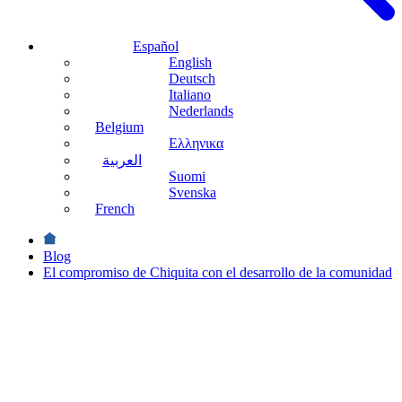
Español
English
Deutsch
Italiano
Nederlands
Belgium
Ελληνικα
العربية
Suomi
Svenska
French
Blog
El compromiso de Chiquita con el desarrollo de la comunidad
Sostenibilidad
El
compromiso
de