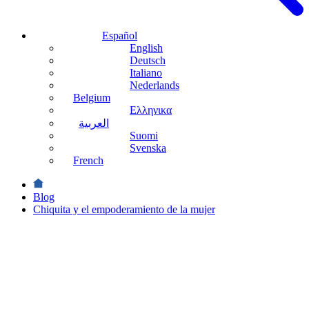
Español
English
Deutsch
Italiano
Nederlands
Belgium
Ελληνικα
العربية
Suomi
Svenska
French
Blog
Chiquita y el empoderamiento de la mujer
Sostenibilidad
Chiquita
y el
empoderamiento