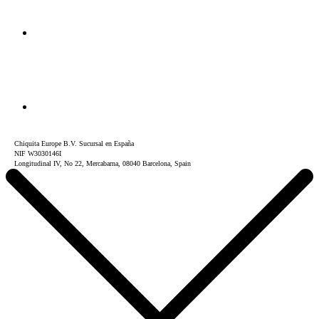
Chiquita Europe B.V. Sucursal en España
NIF W3030146I
Longitudinal IV, No 22, Mercabarna, 08040 Barcelona, Spain