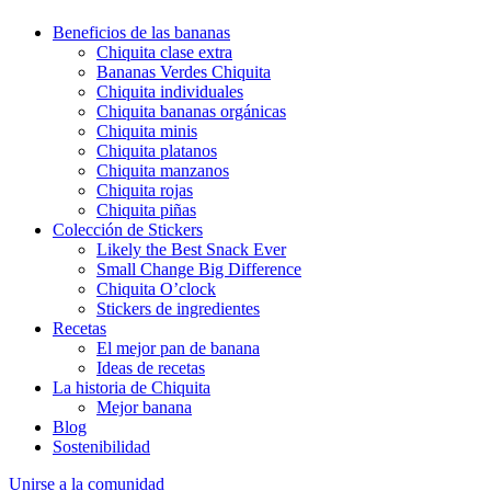
Beneficios de las bananas
Chiquita clase extra
Bananas Verdes Chiquita
Chiquita individuales
Chiquita bananas orgánicas
Chiquita minis
Chiquita platanos
Chiquita manzanos
Chiquita rojas
Chiquita piñas
Colección de Stickers
Likely the Best Snack Ever
Small Change Big Difference
Chiquita O’clock
Stickers de ingredientes
Recetas
El mejor pan de banana
Ideas de recetas
La historia de Chiquita
Mejor banana
Blog
Sostenibilidad
Unirse a la comunidad