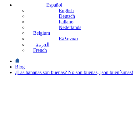
Español
English
Deutsch
Italiano
Nederlands
Belgium
Ελληνικα
العربية
French
Blog
¿Las bananas son buenas? No son buenas, ¡son buenísimas!
Salud y
Beneficios
¿Las
bananas
son
buenas?
No son