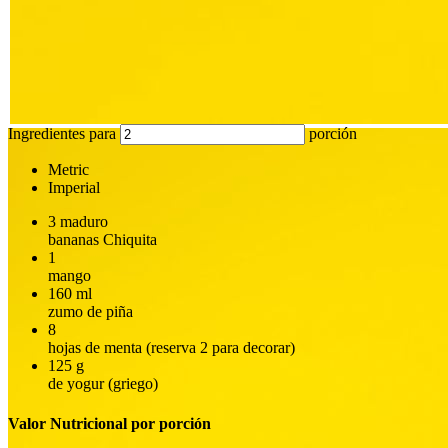
Ingredientes para
porción
Metric
Imperial
3
maduro
bananas Chiquita
1
mango
160
ml
zumo de piña
8
hojas de menta (reserva 2 para decorar)
125
g
de yogur (griego)
Valor Nutricional por porción