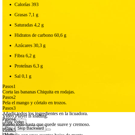
Calorías
393
Grasas
7,1 g
Saturadas
4,2 g
Hidratos de carbono
60,6 g
Azúcares
30,3 g
Fibra
6,2 g
Proteínas
6,3 g
Sal
0,1 g
Pasos
1
Corta las bananas Chiquita en rodajas.
Pasos
2
Pela el mango y córtalo en trozos.
Pasos
3
Añadir todos los ingredientes en la licuadora.
Video Player is loading.
Pasos
4
Play Video
Bátelo todo hasta que quede suave y cremoso.
Play
Skip Backward
Pasos
5
Mute