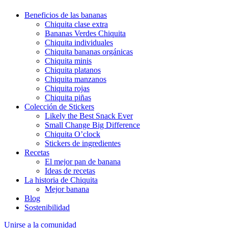
Beneficios de las bananas
Chiquita clase extra
Bananas Verdes Chiquita
Chiquita individuales
Chiquita bananas orgánicas
Chiquita minis
Chiquita platanos
Chiquita manzanos
Chiquita rojas
Chiquita piñas
Colección de Stickers
Likely the Best Snack Ever
Small Change Big Difference
Chiquita O’clock
Stickers de ingredientes
Recetas
El mejor pan de banana
Ideas de recetas
La historia de Chiquita
Mejor banana
Blog
Sostenibilidad
Unirse a la comunidad