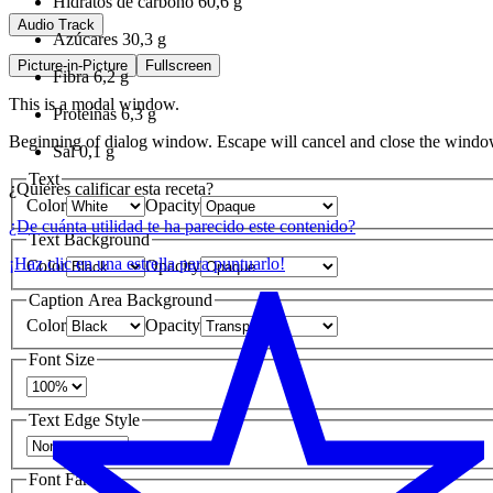
Hidratos de carbono
60,6 g
Audio Track
Azúcares
30,3 g
Picture-in-Picture
Fullscreen
Fibra
6,2 g
This is a modal window.
Proteínas
6,3 g
Beginning of dialog window. Escape will cancel and close the windo
Sal
0,1 g
Text
¿Quieres calificar esta receta?
Color
Opacity
¿De cuánta utilidad te ha parecido este contenido?
Text Background
¡Haz clic en una estrella para puntuarlo!
Color
Opacity
Caption Area Background
Color
Opacity
Font Size
Text Edge Style
Font Family