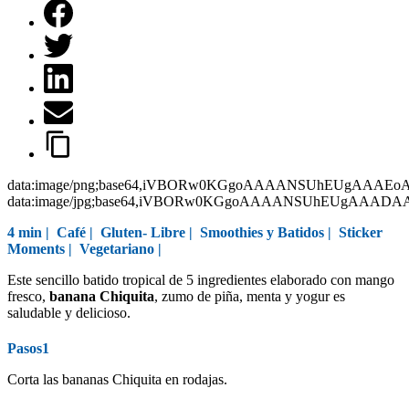
data:image/png;base64,iVBORw0KGgoAAAANSUhEUgAAAEo
data:image/jpg;base64,iVBORw0KGgoAAAANSUhEUgAAAD
4 min |
Café
|
Gluten- Libre
|
Smoothies y Batidos
|
Sticker
Moments
|
Vegetariano
|
Este sencillo batido tropical de 5 ingredientes elaborado con mango
fresco,
banana Chiquita
, zumo de piña, menta y yogur es
saludable y delicioso.
Pasos1
Corta las bananas Chiquita en rodajas.