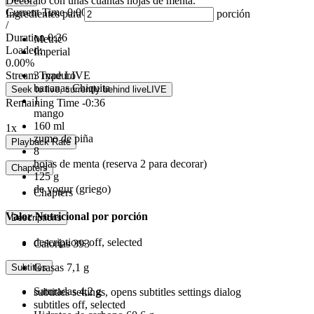
Decóralo con unas cuantas hojas de menta.
Current Time
0:00
Ingredientes para
porción
/
Duration
0:36
Metric
Loaded
:
Imperial
0.00%
3
maduro
Stream Type
LIVE
bananas Chiquita
Seek to live, currently behind live
LIVE
1
Remaining Time
-
0:36
mango
160
ml
1x
zumo de piña
Playback Rate
8
hojas de menta (reserva 2 para decorar)
Chapters
125
g
de yogur (griego)
Chapters
Valor Nutricional por porción
Descriptions
descriptions off
, selected
Calorías
393
Grasas
7,1 g
Subtitles
Saturadas
4,2 g
subtitles settings
, opens subtitles settings dialog
subtitles off
, selected