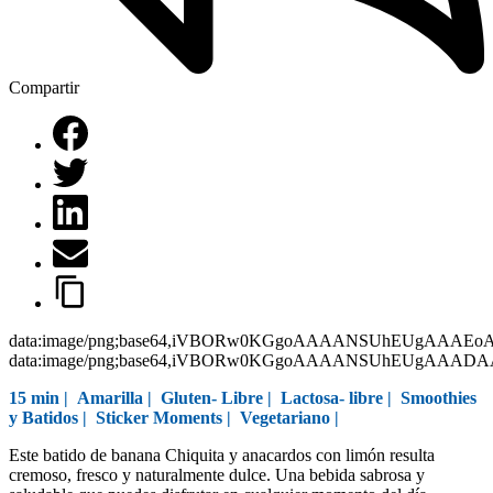
Compartir
data:image/png;base64,iVBORw0KGgoAAAANSUhEUgAAAEo
data:image/png;base64,iVBORw0KGgoAAAANSUhEUgAAAD
15 min |
Amarilla
|
Gluten- Libre
|
Lactosa- libre
|
Smoothies
y Batidos
|
Sticker Moments
|
Vegetariano
|
Este batido de banana Chiquita y anacardos con limón resulta
cremoso, fresco y naturalmente dulce. Una bebida sabrosa y