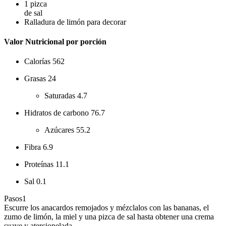
1
pizca
de sal
Ralladura de limón para decorar
Valor Nutricional por porción
Calorías
562
Grasas
24
Saturadas
4.7
Hidratos de carbono
76.7
Azúcares
55.2
Fibra
6.9
Proteínas
11.1
Sal
0.1
Pasos
1
Escurre los anacardos remojados y mézclalos con las bananas, el
zumo de limón, la miel y una pizca de sal hasta obtener una crema
suave y aterciopelada.