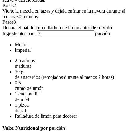
Pasos
2
Vierte la mezcla en tazas y déjala enfriar en la nevera durante al
menos 30 minutos.
Pasos
3
Decora el batido con ralladura de limón antes de servirlo.
Ingredientes para
porción
Metric
Imperial
2
maduras
maduras
50
g
de anacardos (remojados durante al menos 2 horas)
0.5
zumo de limón
1
cucharadita
de miel
1
pizca
de sal
Ralladura de limón para decorar
Valor Nutricional por porción