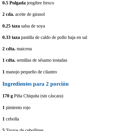
0.5
Pulgada
jengibre fresco
2
cda.
aceite de girasol
0.25
taza
salsa de soya
0.33
taza
pastilla de caldo de pollo baja en sal
2
cdta.
maicena
1
cdta.
semillas de sésamo tostadas
1
manojo pequeño de cilantro
Ingredientes para
2
porción
170
g
Piña Chiquita (sin cáscara)
1
pimiento rojo
1
cebolla
5
Trozos de cebollines