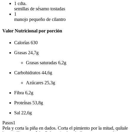
1
cdta.
semillas de sésamo tostadas
1
manojo pequeño de cilantro
Valor Nutricional por porción
Calorías
630
Grasas
24,7g
Grasas saturadas
6,2g
Carbohidratos
44,6g
Azúcares
25,3g
Fibra
6,2g
Proteínas
53,8g
Sal
22,6g
Pasos
1
Pela y corta la piña en dados. Corta el pimiento por la mitad, quítale