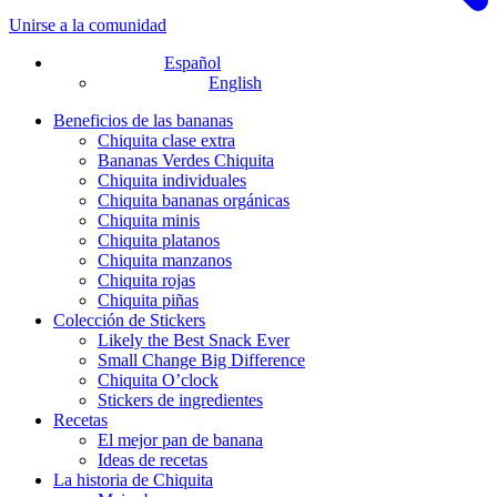
Unirse a la comunidad
Español
English
Beneficios de las bananas
Chiquita clase extra
Bananas Verdes Chiquita
Chiquita individuales
Chiquita bananas orgánicas
Chiquita minis
Chiquita platanos
Chiquita manzanos
Chiquita rojas
Chiquita piñas
Colección de Stickers
Likely the Best Snack Ever
Small Change Big Difference
Chiquita O’clock
Stickers de ingredientes
Recetas
El mejor pan de banana
Ideas de recetas
La historia de Chiquita