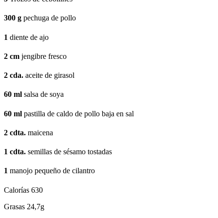
300
g
pechuga de pollo
1
diente de ajo
2
cm
jengibre fresco
2
cda.
aceite de girasol
60
ml
salsa de soya
60
ml
pastilla de caldo de pollo baja en sal
2
cdta.
maicena
1
cdta.
semillas de sésamo tostadas
1
manojo pequeño de cilantro
Calorías
630
Grasas
24,7g