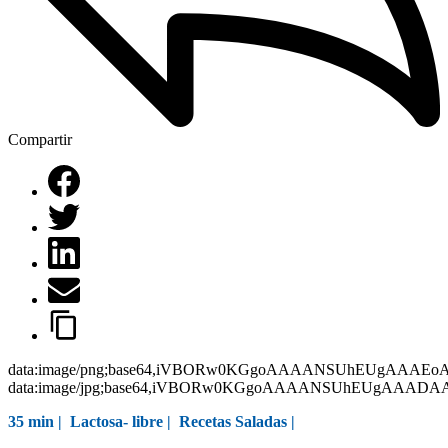
Compartir
data:image/png;base64,iVBORw0KGgoAAAANSUhEUgAAAEo
data:image/jpg;base64,iVBORw0KGgoAAAANSUhEUgAAAD
35 min |
Lactosa- libre
|
Recetas Saladas
|