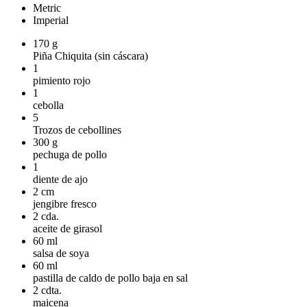
Metric
Imperial
170
g
Piña Chiquita (sin cáscara)
1
pimiento rojo
1
cebolla
5
Trozos de cebollines
300
g
pechuga de pollo
1
diente de ajo
2
cm
jengibre fresco
2
cda.
aceite de girasol
60
ml
salsa de soya
60
ml
pastilla de caldo de pollo baja en sal
2
cdta.
maicena