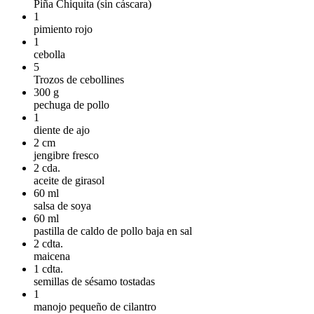
Piña Chiquita (sin cáscara)
1
pimiento rojo
1
cebolla
5
Trozos de cebollines
300
g
pechuga de pollo
1
diente de ajo
2
cm
jengibre fresco
2
cda.
aceite de girasol
60
ml
salsa de soya
60
ml
pastilla de caldo de pollo baja en sal
2
cdta.
maicena
1
cdta.
semillas de sésamo tostadas
1
manojo pequeño de cilantro