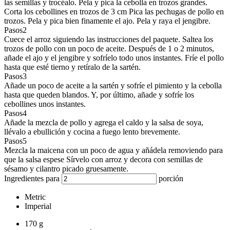
las semillas y trocéalo. Pela y pica la cebolla en trozos grandes.
Corta los cebollines en trozos de 3 cm Pica las pechugas de pollo en
trozos. Pela y pica bien finamente el ajo. Pela y raya el jengibre.
Pasos
2
Cuece el arroz siguiendo las instrucciones del paquete. Saltea los
trozos de pollo con un poco de aceite. Después de 1 o 2 minutos,
añade el ajo y el jengibre y sofríelo todo unos instantes. Fríe el pollo
hasta que esté tierno y retíralo de la sartén.
Pasos
3
Añade un poco de aceite a la sartén y sofríe el pimiento y la cebolla
hasta que queden blandos. Y, por último, añade y sofríe los
cebollines unos instantes.
Pasos
4
Añade la mezcla de pollo y agrega el caldo y la salsa de soya,
llévalo a ebullición y cocina a fuego lento brevemente.
Pasos
5
Mezcla la maicena con un poco de agua y añádela removiendo para
que la salsa espese Sírvelo con arroz y decora con semillas de
sésamo y cilantro picado gruesamente.
Ingredientes para
porción
Metric
Imperial
170
g