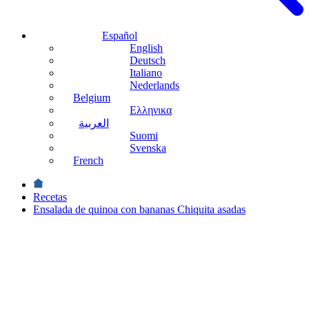
Español
English
Deutsch
Italiano
Nederlands
Belgium
Ελληνικα
العربية
Suomi
Svenska
French
Recetas
Ensalada de quinoa con bananas Chiquita asadas