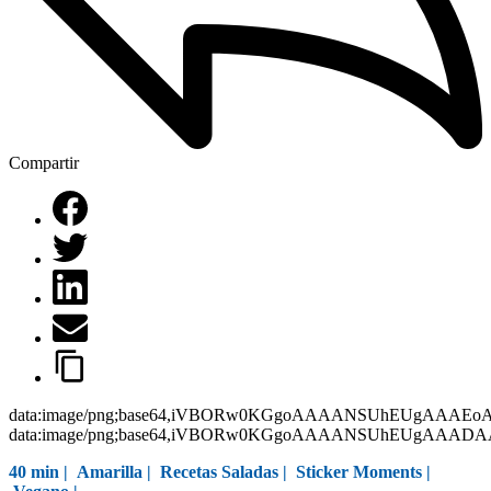
Compartir
data:image/png;base64,iVBORw0KGgoAAAANSUhEUgAAAEo
data:image/png;base64,iVBORw0KGgoAAAANSUhEUgAAAD
40 min |
Amarilla
|
Recetas Saladas
|
Sticker Moments
|