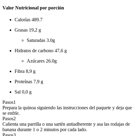
Valor Nutricional por porción
Calorías
489.7
Grasas
19,2 g
Saturadas
3.0g
Hidratos de carbono
47,6 g
Azúcares
26.0g
Fibra
8,9 g
Proteínas
7,9 g
Sal
0,0 g
Pasos
1
Prepara la quinoa siguiendo las instrucciones del paquete y deja que
se enfríe.
Pasos
2
Calienta una parrilla o una sartén antiadherente y asa las rodajas de
banana durante 1 o 2 minutos por cada lado.
Pasos
3