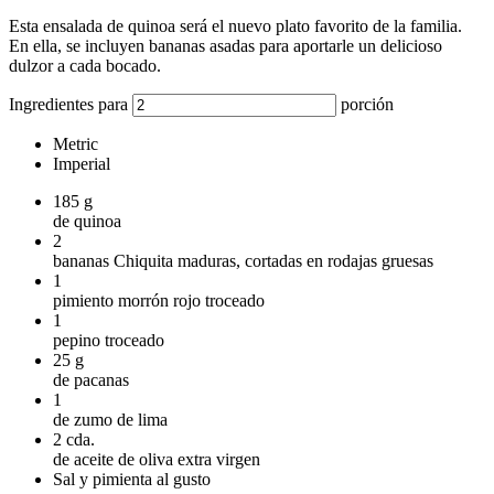
Esta ensalada de quinoa será el nuevo plato favorito de la familia.
En ella, se incluyen bananas asadas para aportarle un delicioso
dulzor a cada bocado.
Ingredientes para
porción
Metric
Imperial
185
g
de quinoa
2
bananas Chiquita maduras, cortadas en rodajas gruesas
1
pimiento morrón rojo troceado
1
pepino troceado
25
g
de pacanas
1
de zumo de lima
2
cda.
de aceite de oliva extra virgen
Sal y pimienta al gusto