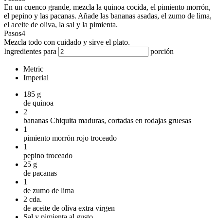
En un cuenco grande, mezcla la quinoa cocida, el pimiento morrón,
el pepino y las pacanas. Añade las bananas asadas, el zumo de lima,
el aceite de oliva, la sal y la pimienta.
Pasos
4
Mezcla todo con cuidado y sirve el plato.
Ingredientes para
porción
Metric
Imperial
185
g
de quinoa
2
bananas Chiquita maduras, cortadas en rodajas gruesas
1
pimiento morrón rojo troceado
1
pepino troceado
25
g
de pacanas
1
de zumo de lima
2
cda.
de aceite de oliva extra virgen
Sal y pimienta al gusto