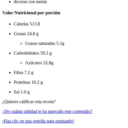
decorar con menta
Valor Nutricional por porción
Calorías
513.8
Grasas
24.8 g
Grasas saturadas
5.1g
Carbohidratos
59.2 g
Azúcares
32.8g
Fibra
7.2 g
Proteínas
16.2 g
Sal
1.0 g
¿Quieres calificar esta receta?
¿De cuánta utilidad te ha parecido este contenido?
¡Haz clic en una estrella para puntuarlo!