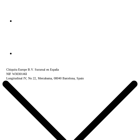
Chiquita Europe B.V. Sucursal en España
NIF W3030146I
Longitudinal IV, No 22, Mercabarna, 08040 Barcelona, Spain