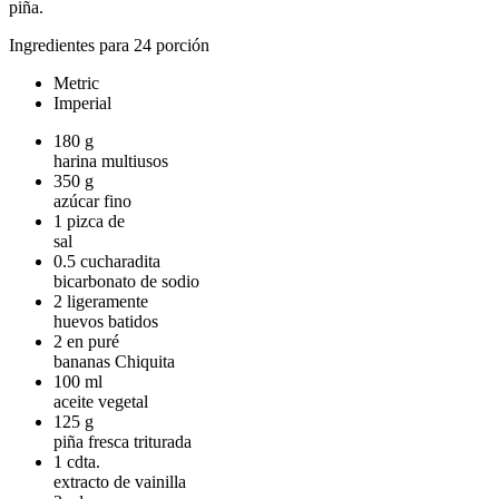
piña.
Ingredientes para 24 porción
Metric
Imperial
180
g
harina multiusos
350
g
azúcar fino
1
pizca de
sal
0.5
cucharadita
bicarbonato de sodio
2
ligeramente
huevos batidos
2
en puré
bananas Chiquita
100
ml
aceite vegetal
125
g
piña fresca triturada
1
cdta.
extracto de vainilla