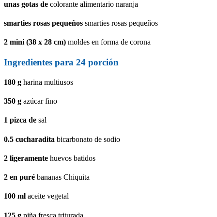
unas gotas de
colorante alimentario naranja
smarties rosas pequeños
smarties rosas pequeños
2
mini (38 x 28 cm)
moldes en forma de corona
Ingredientes para 24 porción
180
g
harina multiusos
350
g
azúcar fino
1
pizca de
sal
0.5
cucharadita
bicarbonato de sodio
2
ligeramente
huevos batidos
2
en puré
bananas Chiquita
100
ml
aceite vegetal
125
g
piña fresca triturada