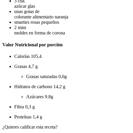
3
cda.
azúcar glas
unas gotas de
colorante alimentario naranja
smarties rosas pequeños
2
mini
moldes en forma de corona
Valor Nutricional por porción
Calorías
105,4
Grasas
4,7 g
Grasas saturadas
0,6g
Hidratos de carbono
14,2 g
Azúcares
9.8g
Fibra
0,3 g
Proteínas
1,4 g
¿Quieres calificar esta receta?