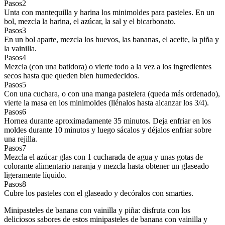
Pasos
2
Unta con mantequilla y harina los minimoldes para pasteles. En un
bol, mezcla la harina, el azúcar, la sal y el bicarbonato.
Pasos
3
En un bol aparte, mezcla los huevos, las bananas, el aceite, la piña y
la vainilla.
Pasos
4
Mezcla (con una batidora) o vierte todo a la vez a los ingredientes
secos hasta que queden bien humedecidos.
Pasos
5
Con una cuchara, o con una manga pastelera (queda más ordenado),
vierte la masa en los minimoldes (llénalos hasta alcanzar los 3/4).
Pasos
6
Hornea durante aproximadamente 35 minutos. Deja enfriar en los
moldes durante 10 minutos y luego sácalos y déjalos enfriar sobre
una rejilla.
Pasos
7
Mezcla el azúcar glas con 1 cucharada de agua y unas gotas de
colorante alimentario naranja y mezcla hasta obtener un glaseado
ligeramente líquido.
Pasos
8
Cubre los pasteles con el glaseado y decóralos con smarties.
Minipasteles de banana con vainilla y piña: disfruta con los
deliciosos sabores de estos minipasteles de banana con vainilla y