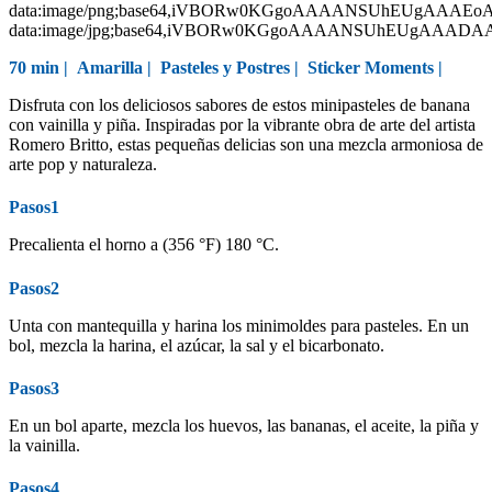
data:image/png;base64,iVBORw0KGgoAAAANSUhEUgAAAEo
data:image/jpg;base64,iVBORw0KGgoAAAANSUhEUgAAAD
70 min |
Amarilla
|
Pasteles y Postres
|
Sticker Moments
|
Disfruta con los deliciosos sabores de estos minipasteles de banana
con vainilla y piña. Inspiradas por la vibrante obra de arte del artista
Romero Britto, estas pequeñas delicias son una mezcla armoniosa de
arte pop y naturaleza.
Pasos1
Precalienta el horno a (356 °F) 180 °C.
Pasos2
Unta con mantequilla y harina los minimoldes para pasteles. En un
bol, mezcla la harina, el azúcar, la sal y el bicarbonato.
Pasos3
En un bol aparte, mezcla los huevos, las bananas, el aceite, la piña y
la vainilla.
Pasos4