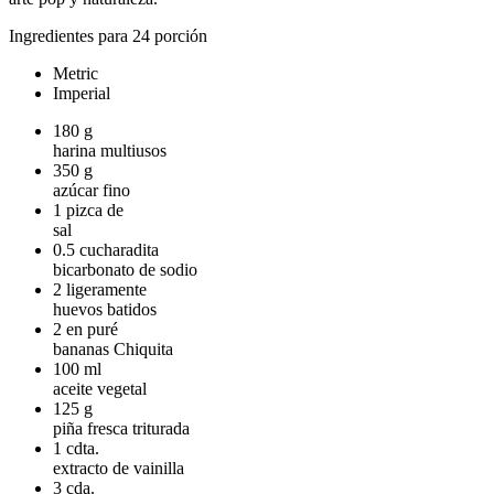
Ingredientes para 24 porción
Metric
Imperial
180
g
harina multiusos
350
g
azúcar fino
1
pizca de
sal
0.5
cucharadita
bicarbonato de sodio
2
ligeramente
huevos batidos
2
en puré
bananas Chiquita
100
ml
aceite vegetal
125
g
piña fresca triturada
1
cdta.
extracto de vainilla
3
cda.